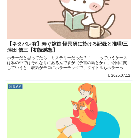
【ネタバレ有】寿ぐ嫁首 怪民研に於ける記録と推理/三
津田 信三【初読感想】
ホラーだと思ってたら、ミステリーだった？！……っていうケース
は私の中ではそれなりにあるんですが（予言の島とか）。今回に関
していうと、表紙がモロにホラーチックで、タイトルもホラーっぽ
くて、作者さんもホラーを書いている人という印象があったので、
2025.07.12
「あ、ホラー小説だ」……（続きを読む！）
読書感想