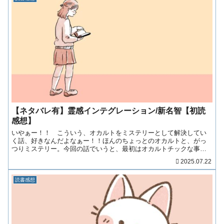
【ネタバレ有】霊感インテグレーション/新名智【初読
感想】
いやぁー！！ こういう、オカルトをミステリーとして解決してい
く話、好きなんだよなぁー！！ほんのちょっとのオカルトと、がっ
つりミステリー。今回の話でいうと、最初はオカルトチックな事件
が提示されて、主人公が動き回りながら事件を現実的な思考で解決
2025.07.22
していく。主人公の設……（続きを読む！）
読書感想