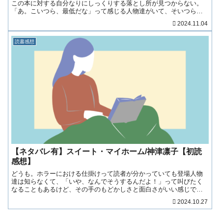
この本に対する自分なりにしっくりする落とし所が見つからない。
「あ。こいつら、最低だな」って感じる人物達がいて、そいつらに
関しては本気で気持ち悪いぐらいの怒りを感じたんだけど、でもそ
2024.11.04
の怒りがラストまで継……（続きを読む！）
読書感想
【ネタバレ有】スイート・マイホーム/神津凛子【初読
感想】
どうも。ホラーにおける仕掛けって読者が分かっていても登場人物
達は知らなくて、「いや、なんでそうするんだよ！」って叫びたく
なることもあるけど、その手のもどかしさと面白さがいい感じでし
た。というか。生きてる人間が一番怖い。（真理）
2024.10.27
(function(b,c,f,g……（続きを読む！）