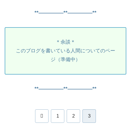
**―――――**―――――**
＊余談＊
このブログを書いている人間についてのペー
ジ（準備中）
**―――――**―――――**
前
1
2
3
へ