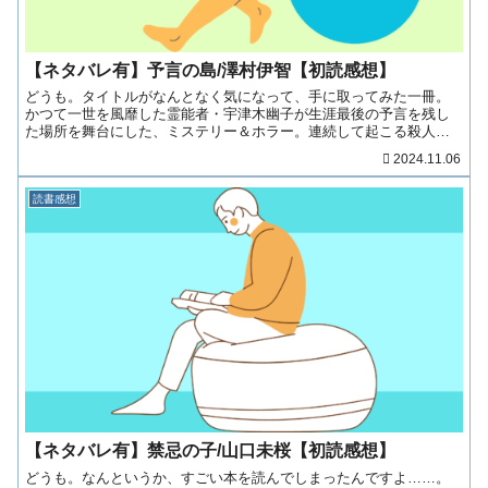
【ネタバレ有】予言の島/澤村伊智【初読感想】
どうも。タイトルがなんとなく気になって、手に取ってみた一冊。
かつて一世を風靡した霊能者・宇津木幽子が生涯最後の予言を残し
た場所を舞台にした、ミステリー＆ホラー。連続して起こる殺人は
事件かホラーか、あるいは事故か……？ という話。ある一点を超
2024.11.06
えるまでは、社会派ミ……（続きを読む！）
読書感想
【ネタバレ有】禁忌の子/山口未桜【初読感想】
どうも。なんというか、すごい本を読んでしまったんですよ……。