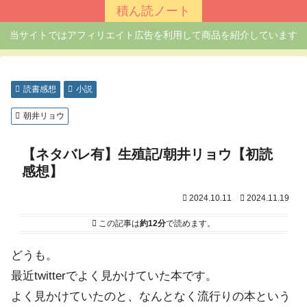
積ん読ノート
当サイトではアフィリエイト広告を利用して商品を紹介しています
読書感想
小説
朝井リョウ
【ネタバレ有】生殖記/朝井リョウ【初読
感想】
2024.10.11
2024.11.19
この記事は
約12分
で読めます。
どうも。
最近twitterでよく見かけていた本です。
よく見かけていたのと、なんとなく流行りの本という