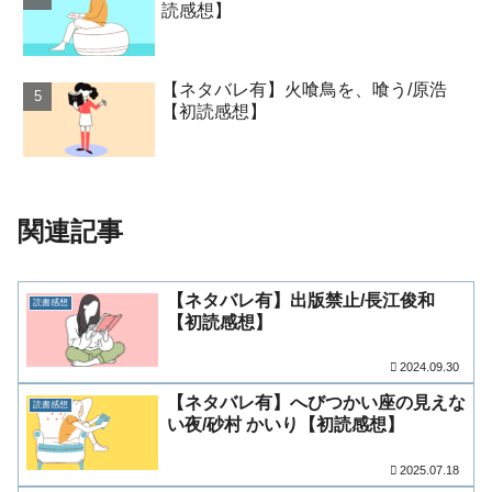
読感想】
【ネタバレ有】火喰鳥を、喰う/原浩
【初読感想】
関連記事
【ネタバレ有】出版禁止/長江俊和
読書感想
【初読感想】
2024.09.30
【ネタバレ有】へびつかい座の見えな
読書感想
い夜/砂村 かいり【初読感想】
2025.07.18