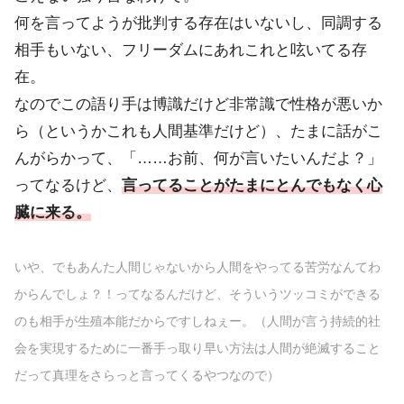
何を言ってようが批判する存在はいないし、同調する
相手もいない、フリーダムにあれこれと呟いてる存
在。
なのでこの語り手は博識だけど非常識で性格が悪いか
ら（というかこれも人間基準だけど）、たまに話がこ
んがらかって、「……お前、何が言いたいんだよ？」
ってなるけど、
言ってることがたまにとんでもなく心
臓に来る。
いや、でもあんた人間じゃないから人間をやってる苦労なんてわ
からんでしょ？！ってなるんだけど、そういうツッコミができる
のも相手が生殖本能だからですしねぇー。（人間が言う持続的社
会を実現するために一番手っ取り早い方法は人間が絶滅すること
だって真理をさらっと言ってくるやつなので）