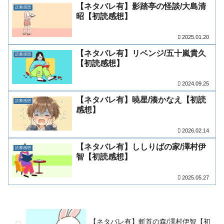
【ネタバレ有】影踏亭の怪談/大島清
読書感想
昭【初読感想】
2025.01.20
【ネタバレ有】リベンジ/五十嵐貴久
読書感想
【初読感想】
2024.09.25
【ネタバレ有】暁星/湊かなえ【初読
読書感想
感想】
2026.02.14
【ネタバレ有】ししりばの家/澤村伊
読書感想
智【初読感想】
2025.05.27
【ネタバレ有】斬首の森/澤村伊智【初