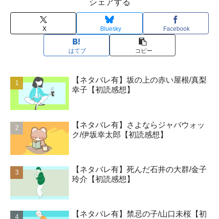
シェアする
X
Bluesky
Facebook
はてブ
コピー
【ネタバレ有】坂の上の赤い屋根/真梨
幸子【初読感想】
【ネタバレ有】さよならジャバウォッ
ク/伊坂幸太郎【初読感想】
【ネタバレ有】死んだ石井の大群/金子
玲介【初読感想】
【ネタバレ有】禁忌の子/山口未桜【初