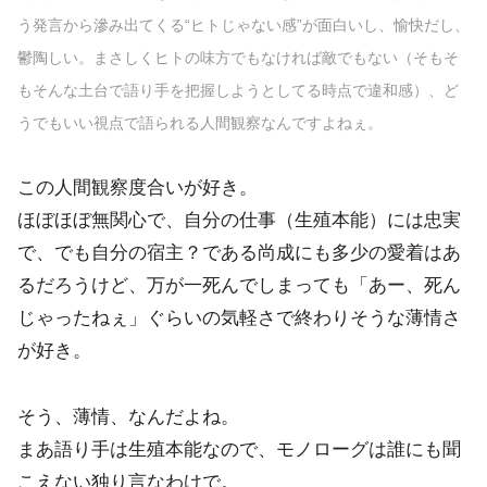
う発言から滲み出てくる“ヒトじゃない感”が面白いし、愉快だし、
鬱陶しい。まさしくヒトの味方でもなければ敵でもない（そもそ
もそんな土台で語り手を把握しようとしてる時点で違和感）、ど
うでもいい視点で語られる人間観察なんですよねぇ。
この人間観察度合いが好き。
ほぼほぼ無関心で、自分の仕事（生殖本能）には忠実
で、でも自分の宿主？である尚成にも多少の愛着はあ
るだろうけど、万が一死んでしまっても「あー、死ん
じゃったねぇ」ぐらいの気軽さで終わりそうな薄情さ
が好き。
そう、薄情、なんだよね。
まあ語り手は生殖本能なので、モノローグは誰にも聞
こえない独り言なわけで。