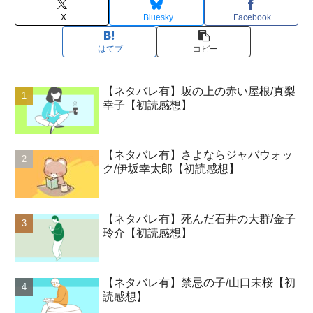
X
Bluesky
Facebook
はてブ
コピー
【ネタバレ有】坂の上の赤い屋根/真梨
幸子【初読感想】
【ネタバレ有】さよならジャバウォッ
ク/伊坂幸太郎【初読感想】
【ネタバレ有】死んだ石井の大群/金子
玲介【初読感想】
【ネタバレ有】禁忌の子/山口未桜【初
読感想】