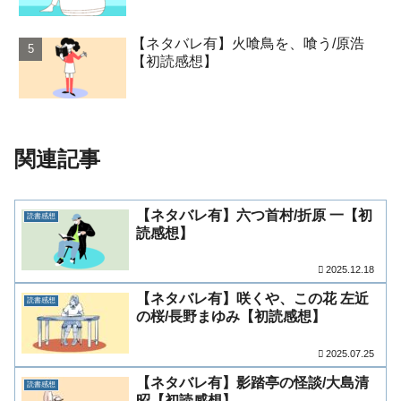
【ネタバレ有】火喰鳥を、喰う/原浩
【初読感想】
関連記事
【ネタバレ有】六つ首村/折原 一【初
読書感想
読感想】
2025.12.18
【ネタバレ有】咲くや、この花 左近
読書感想
の桜/長野まゆみ【初読感想】
2025.07.25
【ネタバレ有】影踏亭の怪談/大島清
読書感想
昭【初読感想】