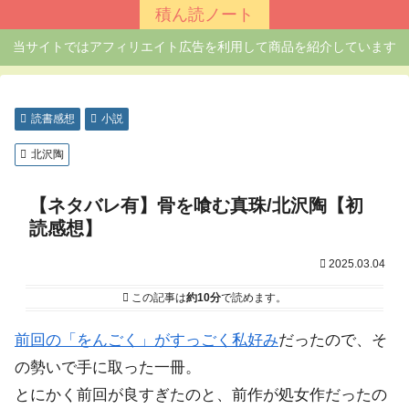
積ん読ノート
当サイトではアフィリエイト広告を利用して商品を紹介しています
読書感想
小説
北沢陶
【ネタバレ有】骨を喰む真珠/北沢陶【初
読感想】
2025.03.04
この記事は
約10分
で読めます。
前回の「をんごく」がすっごく私好み
だったので、そ
の勢いで手に取った一冊。
とにかく前回が良すぎたのと、前作が処女作だったの