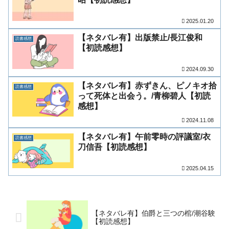
2025.01.20
【ネタバレ有】出版禁止/長江俊和
読書感想
【初読感想】
2024.09.30
【ネタバレ有】赤ずきん、ピノキオ拾
読書感想
って死体と出会う。/青柳碧人【初読
感想】
2024.11.08
【ネタバレ有】午前零時の評議室/衣
読書感想
刀信吾【初読感想】
2025.04.15
【ネタバレ有】伯爵と三つの棺/潮谷験
【初読感想】