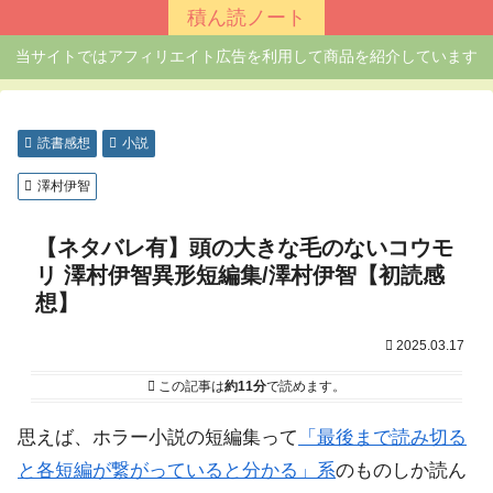
積ん読ノート
当サイトではアフィリエイト広告を利用して商品を紹介しています
読書感想
小説
澤村伊智
【ネタバレ有】頭の大きな毛のないコウモ
リ 澤村伊智異形短編集/澤村伊智【初読感
想】
2025.03.17
この記事は
約11分
で読めます。
思えば、ホラー小説の短編集って
「最後まで読み切る
と各短編が繋がっていると分かる」系
のものしか読ん