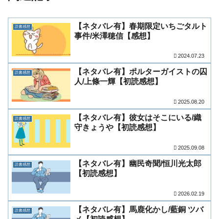
【ネタバレ有】春期限定いちごタルト
読書感想
事件/米澤穂信【感想】
2024.07.23
【ネタバレ有】ポルターガイストの囚
読書感想
人/上條一輝【初読感想】
2025.08.20
【ネタバレ有】彼女はそこにいる/織
読書感想
守きょうや【初読感想】
2025.09.08
【ネタバレ有】幽民奇聞/恒川光太郎
読書感想
【初読感想】
2026.02.19
【ネタバレ有】馬鹿化かし/藍銅 ツバ
読書感想