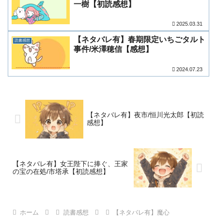
一樹【初読感想】
2025.03.31
【ネタバレ有】春期限定いちごタルト
読書感想
事件/米澤穂信【感想】
2024.07.23
【ネタバレ有】夜市/恒川光太郎【初読
感想】
【ネタバレ有】女王陛下に捧ぐ、王家
の宝の在処/市塔承【初読感想】
ホーム
読書感想
【ネタバレ有】魔心