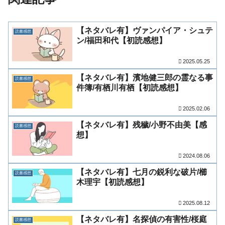
【ネタバレ有】ヴァンパイア・シュテ
読書感想
ン/福田和代【初読感想】
2025.05.25
【ネタバレ有】濱地健三郎の霊なる事
読書感想
件簿/有栖川有栖【初読感想】
2025.02.06
【ネタバレ有】残穢/小野不由美【感
読書感想
想】
2024.08.06
【ネタバレ有】七月の鋭利な破片/櫛
読書感想
木理宇【初読感想】
2025.08.12
【ネタバレ有】名探偵の有害性/桜庭
読書感想