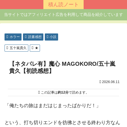
積ん読ノート
当サイトではアフィリエイト広告を利用して商品を紹介しています
ホラー
読書感想
小説
五十嵐貴久
★
【ネタバレ有】魔心 MAGOKORO/五十嵐
貴久【初読感想】
2026.06.11
この記事は
約12分
で読めます。
「俺たちの旅はまだはじまったばかりだ！」
という、打ち切りエンドを彷彿とさせる終わり方なん