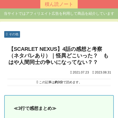
積ん読ノート
当サイトではアフィリエイト広告を利用して商品を紹介しています
その他
【SCARLET NEXUS】4話の感想と考察
（ネタバレあり）｜怪異どこいった？ も
はや人間同士の争いになってない？？
2021.07.23
2023.08.31
この記事は
約3分
で読めます。
≪3行で感想まとめ≫