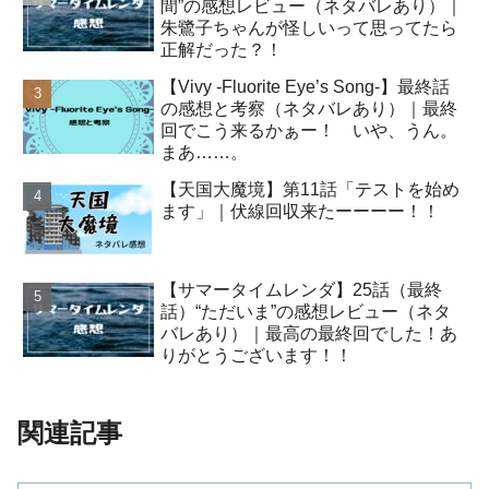
間”の感想レビュー（ネタバレあり）｜
朱鷺子ちゃんが怪しいって思ってたら
正解だった？！
【Vivy -Fluorite Eye’s Song-】最終話
の感想と考察（ネタバレあり）｜最終
回でこう来るかぁー！ いや、うん。
まあ……。
【天国大魔境】第11話「テストを始め
ます」｜伏線回収来たーーーー！！
【サマータイムレンダ】25話（最終
話）“ただいま”の感想レビュー（ネタ
バレあり）｜最高の最終回でした！あ
りがとうございます！！
関連記事