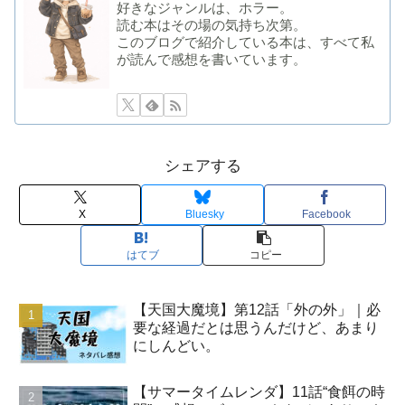
好きなジャンルは、ホラー。
読む本はその場の気持ち次第。
このブログで紹介している本は、すべて私
が読んで感想を書いています。
シェアする
X
Bluesky
Facebook
はてブ
コピー
【天国大魔境】第12話「外の外」｜必
要な経過だとは思うんだけど、あまり
にしんどい。
【サマータイムレンダ】11話“食餌の時