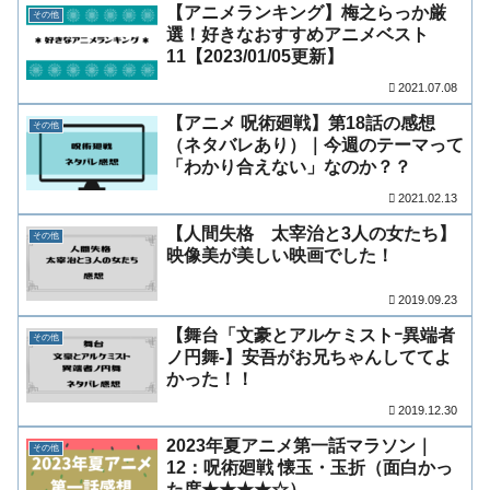
【アニメランキング】梅之らっか厳
その他
選！好きなおすすめアニメベスト
11【2023/01/05更新】
2021.07.08
【アニメ 呪術廻戦】第18話の感想
その他
（ネタバレあり）｜今週のテーマって
「わかり合えない」なのか？？
2021.02.13
【人間失格 太宰治と3人の女たち】
その他
映像美が美しい映画でした！
2019.09.23
【舞台「文豪とアルケミストｰ異端者
その他
ノ円舞-】安吾がお兄ちゃんしててよ
かった！！
2019.12.30
2023年夏アニメ第一話マラソン｜
その他
12：呪術廻戦 懐玉・玉折（面白かっ
た度★★★★☆）