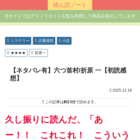
積ん読ノート
当サイトではアフィリエイト広告を利用して商品を紹介しています
ミステリー
読書感想
小説
★★★★
折原一
【ネタバレ有】六つ首村/折原 一【初読感
想】
2025.12.18
この記事は
約13分
で読めます。
久し振りに読んだ、「あ
ー！！ これこれ！ こういう