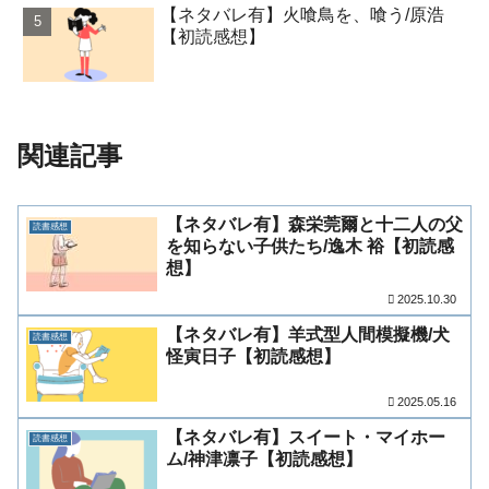
【ネタバレ有】火喰鳥を、喰う/原浩
【初読感想】
関連記事
【ネタバレ有】森栄莞爾と十二人の父
読書感想
を知らない子供たち/逸木 裕【初読感
想】
2025.10.30
【ネタバレ有】羊式型人間模擬機/犬
読書感想
怪寅日子【初読感想】
2025.05.16
【ネタバレ有】スイート・マイホー
読書感想
ム/神津凛子【初読感想】