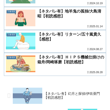
2024.10.19
【ネタバレ有】地羊鬼の孤独/大島清
読書感想
昭【初読感想】
2025.01.14
【ネタバレ有】リターン/五十嵐貴久
読書感想
【感想】
2024.08.27
【ネタバレ有】ＨＩＰＳ機械仕掛けの
読書感想
箱舟/岡崎琢磨【初読感想】
2025.09.28
【ネタバレ有】幻月と探偵/伊吹亜門
【初読感想】